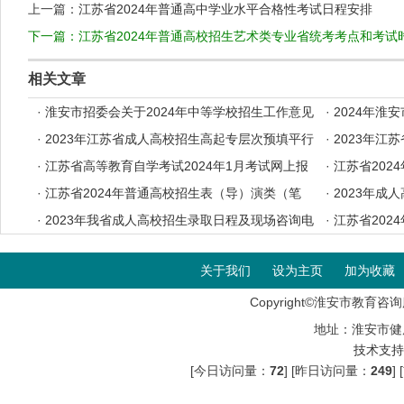
上一篇：
江苏省2024年普通高中学业水平合格性考试日程安排
下一篇：
江苏省2024年普通高校招生艺术类专业省统考考点和考试
相关文章
·
淮安市招委会关于2024年中等学校招生工作意见
·
2024年淮
·
2023年江苏省成人高校招生高起专层次预填平行
·
2023年江
志愿投档分数线
·
江苏省高等教育自学考试2024年1月考试网上报
档分数线
·
江苏省202
名办法
·
江苏省2024年普通高校招生表（导）演类（笔
考证自助打印
·
2023年成
试）、书法类专业省统考考前提醒
·
2023年我省成人高校招生录取日程及现场咨询电
·
江苏省202
话
音与主持类专
关于我们
设为主页
加为收藏
Copyright©淮安市教育咨询服
地址：淮安市健
技术支持
[今日访问量：
72
] [昨日访问量：
249
]