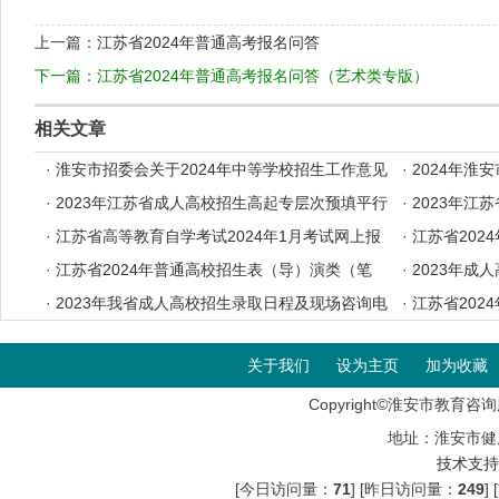
上一篇：
江苏省2024年普通高考报名问答
下一篇：
江苏省2024年普通高考报名问答（艺术类专版）
相关文章
·
淮安市招委会关于2024年中等学校招生工作意见
·
2024年淮
·
2023年江苏省成人高校招生高起专层次预填平行
·
2023年江
志愿投档分数线
·
江苏省高等教育自学考试2024年1月考试网上报
档分数线
·
江苏省202
名办法
·
江苏省2024年普通高校招生表（导）演类（笔
考证自助打印
·
2023年成
试）、书法类专业省统考考前提醒
·
2023年我省成人高校招生录取日程及现场咨询电
·
江苏省202
话
音与主持类专
关于我们
设为主页
加为收藏
Copyright©淮安市教育咨询服
地址：淮安市健
技术支持
[今日访问量：
71
] [昨日访问量：
249
]