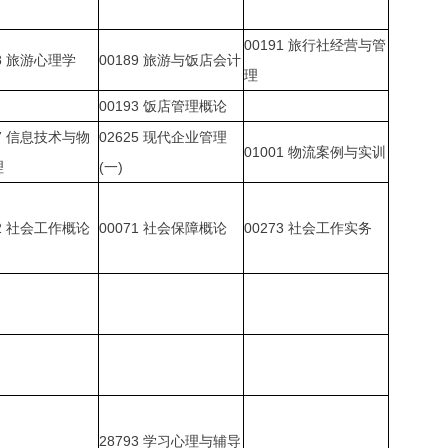
00191
旅行社经营与管
8
旅游心理学
00189
旅游与饭店会计
理
00193
饭店管理概论
7
信息技术与物
02625
现代企业管理
01001
物流案例与实训
理
(
一
)
2
社会工作概论
00071
社会保障概论
00273
社会工作实务
28793
学习心理与辅导