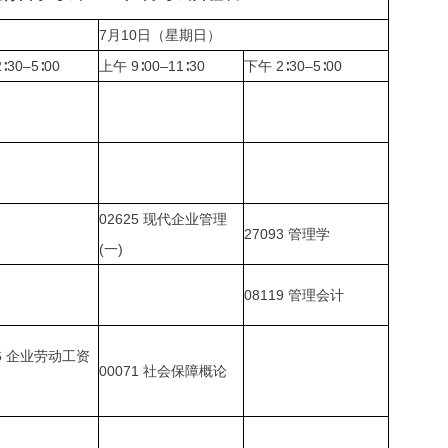
7
月
10
日（星期日）
2
∶
30
–
5
∶
00
上午
9
∶
00
–
11
∶
30
下午
2
∶
30
–
5
∶
00
02625
现代企业管理
27093
管理学
(
一
)
08119
管理会计
6
企业劳动工资
00071
社会保障概论