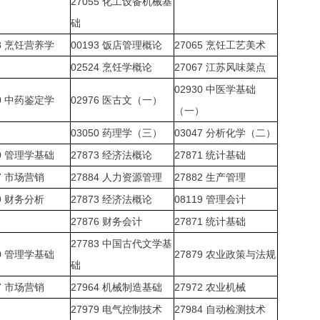
27055
化工设备机械基
础
8
烹饪营养学
00193
饭店管理概论
27065
烹饪工艺美术
02524
烹饪学概论
27067
江苏风味菜点
02930
中医学基础
0
中药鉴定学
02976
医古文（一）
（一）
03050
药理学（三）
03047
分析化学（二）
0
管理学基础
27873
经济法概论
27871
统计基础
7
市场营销
27884
人力资源管理
27882
生产管理
9
财务分析
27873
经济法概论
08119
管理会计
27876
财务会计
27871
统计基础
27783
中国古代文学基
0
管理学基础
27879
农业政策与法规
础
7
市场营销
27964
机械制造基础
27972
农业机械
27979
电气控制技术
27984
自动检测技术