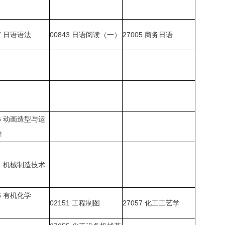
7
日语语法
00843
日语阅读（一）
27005
商务日语
6
动画造型与运
律
1
机械制造技术
6
有机化学
02151
工程制图
27057
化工工艺学
）