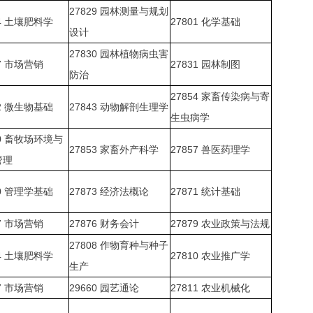
27829
园林测量与规划
4
土壤肥料学
27801
化学基础
设计
27830
园林植物病虫害
7
市场营销
27831
园林制图
防治
27854
家畜传染病与寄
2
微生物基础
27843
动物解剖生理学
生虫病学
0
畜牧场环境与
27853
家畜外产科学
27857
兽医药理学
管理
0
管理学基础
27873
经济法概论
27871
统计基础
7
市场营销
27876
财务会计
27879
农业政策与法规
27808
作物育种与种子
4
土壤肥料学
27810
农业推广学
生产
7
市场营销
29660
园艺通论
27811
农业机械化