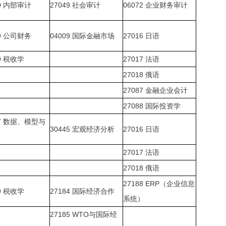
0
内部审计
27049
社会审计
06072
企业财务审计
9
公司财务
04009
国际金融市场
27016
日语
9
税收学
27017
法语
27018
俄语
27087
金融企业会计
27088
国际投资学
7
数据、模型与
30445
宏观经济分析
27016
日语
27017
法语
27018
俄语
27188 ERP
（企业信息
9
税收学
27184
国际经济合作
系统）
27185 WTO
与国际经