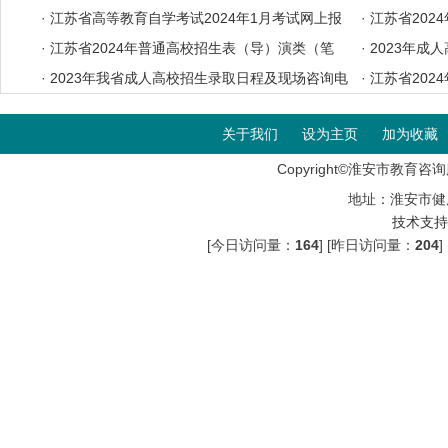
志愿投档分数线
·
江苏省高等教育自学考试2024年1月考试网上报
档分数线
·
江苏省202
名办法
·
江苏省2024年普通高校招生表（导）演类（笔
考证自助打印
·
2023年成
试）、书法类专业省统考考前提醒
·
2023年我省成人高校招生录取日程及现场咨询电
·
江苏省202
话
音与主持类专
关于我们
设为主页
加为收藏
Copyright©淮安市教育咨询服
地址：淮安市健
技术支持
[今日访问量：
164
] [昨日访问量：
204