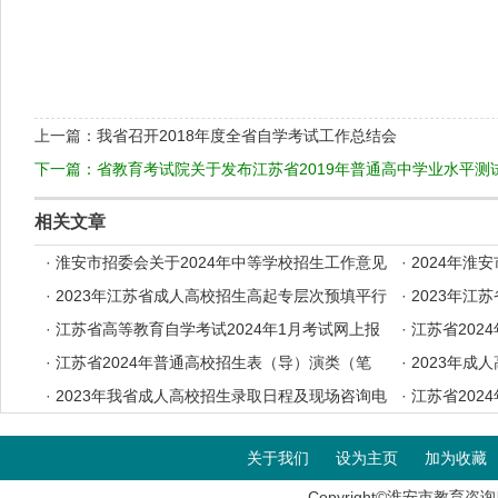
2
上一篇：
我省召开2018年度全省自学考试工作总结会
下一篇：
省教育考试院关于发布江苏省2019年普通高中学业水平
相关文章
·
淮安市招委会关于2024年中等学校招生工作意见
·
2024年淮
·
2023年江苏省成人高校招生高起专层次预填平行
·
2023年江
志愿投档分数线
·
江苏省高等教育自学考试2024年1月考试网上报
档分数线
·
江苏省202
名办法
·
江苏省2024年普通高校招生表（导）演类（笔
考证自助打印
·
2023年成
试）、书法类专业省统考考前提醒
·
2023年我省成人高校招生录取日程及现场咨询电
·
江苏省202
话
音与主持类专
关于我们
设为主页
加为收藏
Copyright©淮安市教育咨询服