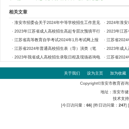
相关文章
·
淮安市招委会关于2024年中等学校招生工作意见
·
2024年淮
·
2023年江苏省成人高校招生高起专层次预填平行
·
2023年江
志愿投档分数线
·
江苏省高等教育自学考试2024年1月考试网上报
档分数线
·
江苏省202
名办法
·
江苏省2024年普通高校招生表（导）演类（笔
考证自助打印
·
2023年成
试）、书法类专业省统考考前提醒
·
2023年我省成人高校招生录取日程及现场咨询电
·
江苏省202
话
音与主持类专
关于我们
设为主页
加为收藏
Copyright©淮安市教育咨询服
地址：淮安市健
技术支持
[今日访问量：
66
] [昨日访问量：
247
]