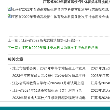
江苏省2022年普通高校招生体育类本科提
江苏省2022年普通高校招生体育类本科提前批次平行志愿投档线（
江苏省2022年普通高校招生体育类本科提前批次平行志愿投档线（
上一篇：
江苏省2022高考志愿填报热点问题(一)
下一篇：
江苏省2022年普通类本科提前批次平行志愿投档线
相关文章
·
淮安市招委会关于2024年中等学校招生工作意见
·
2024年淮
·
2023年江苏省成人高校招生高起专层次预填平行
·
2023年江
志愿投档分数线
·
江苏省高等教育自学考试2024年1月考试网上报
档分数线
·
江苏省202
名办法
·
江苏省2024年普通高校招生表（导）演类（笔
考证自助打印
·
2023年成
试）、书法类专业省统考考前提醒
·
2023年我省成人高校招生录取日程及现场咨询电
·
江苏省202
话
音与主持类专